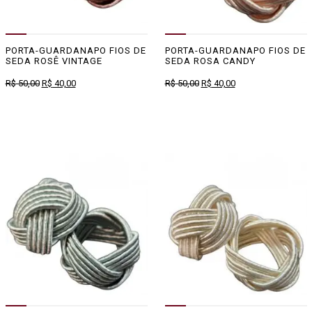
PORTA-GUARDANAPO FIOS DE
PORTA-GUARDANAPO FIOS DE
SEDA ROSÊ VINTAGE
SEDA ROSA CANDY
O
O
O
O
R$
50,00
R$
40,00
R$
50,00
R$
40,00
preço
preço
preço
preço
original
atual
original
atual
era:
é:
era:
é:
R$ 50,00.
R$ 40,00.
R$ 50,00.
R$ 40,00.