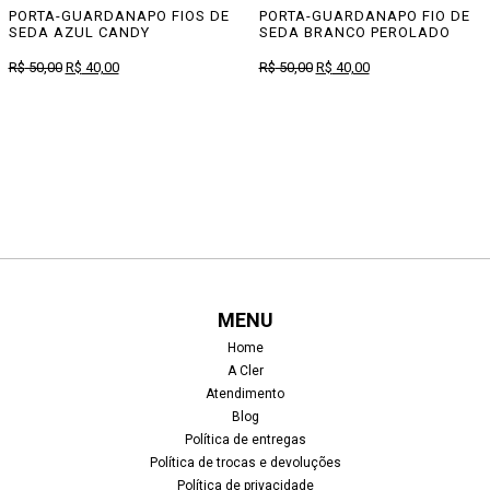
PORTA-GUARDANAPO FIOS DE
PORTA-GUARDANAPO FIO DE
SEDA AZUL CANDY
SEDA BRANCO PEROLADO
O
O
O
O
R$
50,00
R$
40,00
R$
50,00
R$
40,00
preço
preço
preço
preço
original
atual
original
atual
era:
é:
era:
é:
R$ 50,00.
R$ 40,00.
R$ 50,00.
R$ 40,00.
MENU
Home
A Cler
Atendimento
Blog
Política de entregas
Política de trocas e devoluções
Política de privacidade