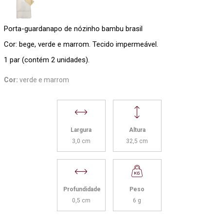
Porta-guardanapo de nózinho bambu brasil
Cor: bege, verde e marrom. Tecido impermeável.
1 par (contém 2 unidades).
Cor:
verde e marrom
Largura
Altura
3,0 cm
32,5 cm
Profundidade
Peso
0,5 cm
6 g