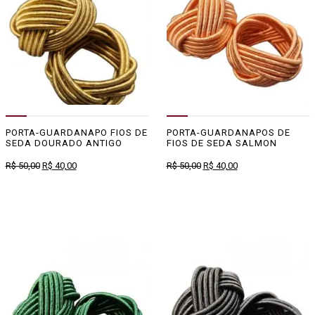
PORTA-GUARDANAPO FIOS DE
PORTA-GUARDANAPOS DE
SEDA DOURADO ANTIGO
FIOS DE SEDA SALMON
O
O
O
O
R$
50,00
R$
40,00
R$
50,00
R$
40,00
preço
preço
preço
preço
original
atual
original
atual
era:
é:
era:
é:
R$ 50,00.
R$ 40,00.
R$ 50,00.
R$ 40,00.