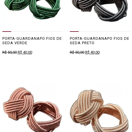
PORTA-GUARDANAPO FIOS DE
PORTA-GUARDANAPO FIOS DE
SEDA VERDE
SEDA PRETO
O
O
O
O
R$
50,00
R$
40,00
R$
50,00
R$
40,00
preço
preço
preço
preço
original
atual
original
atual
era:
é:
era:
é:
R$ 50,00.
R$ 40,00.
R$ 50,00.
R$ 40,00.