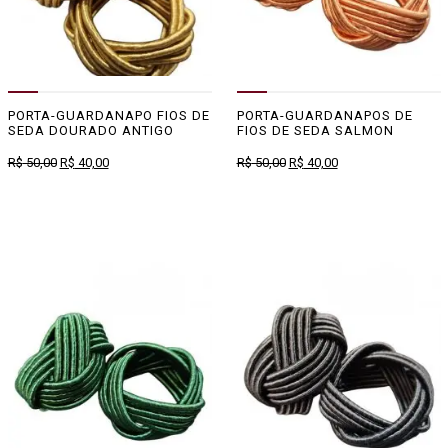
PORTA-GUARDANAPO FIOS DE
PORTA-GUARDANAPOS DE
SEDA DOURADO ANTIGO
FIOS DE SEDA SALMON
O
O
O
O
R$
50,00
R$
40,00
R$
50,00
R$
40,00
preço
preço
preço
preço
original
atual
original
atual
era:
é:
era:
é:
R$ 50,00.
R$ 40,00.
R$ 50,00.
R$ 40,00.