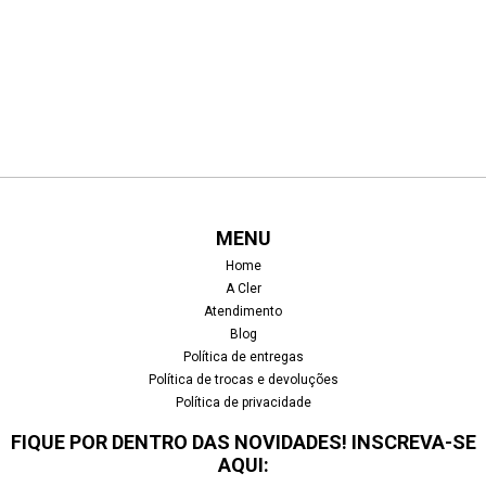
preço
preço
preço
preço
original
atual
original
atual
era:
é:
era:
é:
R$ 50,00.
R$ 40,00.
R$ 50,00.
R$ 40,00.
MENU
Home
A Cler
Atendimento
Blog
Política de entregas
Política de trocas e devoluções
Política de privacidade
FIQUE POR DENTRO DAS NOVIDADES! INSCREVA-SE
AQUI: