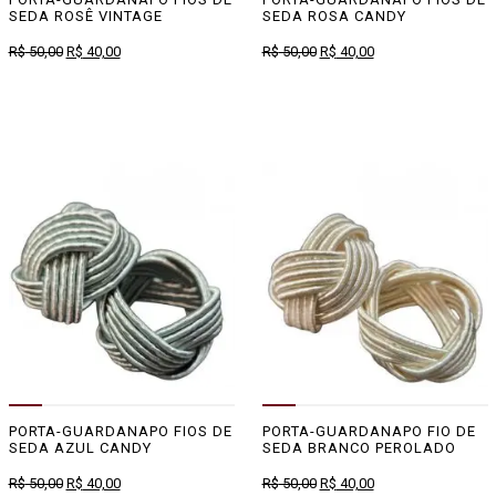
SEDA ROSÊ VINTAGE
SEDA ROSA CANDY
O
O
O
O
R$
50,00
R$
40,00
R$
50,00
R$
40,00
preço
preço
preço
preço
original
atual
original
atual
era:
é:
era:
é:
R$ 50,00.
R$ 40,00.
R$ 50,00.
R$ 40,00.
PORTA-GUARDANAPO FIOS DE
PORTA-GUARDANAPO FIO DE
SEDA AZUL CANDY
SEDA BRANCO PEROLADO
O
O
O
O
R$
50,00
R$
40,00
R$
50,00
R$
40,00