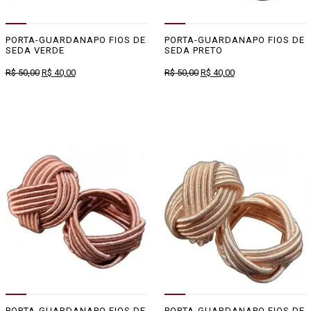
PORTA-GUARDANAPO FIOS DE
PORTA-GUARDANAPO FIOS DE
SEDA VERDE
SEDA PRETO
O
O
O
O
R$
50,00
R$
40,00
R$
50,00
R$
40,00
preço
preço
preço
preço
original
atual
original
atual
era:
é:
era:
é:
R$ 50,00.
R$ 40,00.
R$ 50,00.
R$ 40,00.
PORTA-GUARDANAPO FIOS DE
PORTA-GUARDANAPO FIOS DE